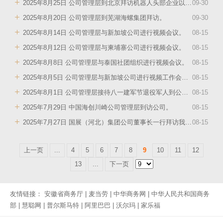
2025年8月25日 公司管理层到北京拜访机器人头部企业以及光伏发电头部企业。
09
-
30
2025年8月20日 公司管理层到芜湖海螺集团拜访。
09
-
30
2025年8月14日 公司管理层与新加坡公司进行视频会议。
08
-
15
2025年8月12日 公司管理层与柬埔寨公司进行视频会议。
08
-
15
2025年8月8日 公司管理层与泰国社团组织进行视频会议。
08
-
15
2025年8月5日 公司管理层与新加坡公司进行视频工作会议。
08
-
15
2025年8月1日 公司管理层接待八一建军节退役军人到公司参访。
08
-
15
2025年7月29日 中国海创川崎公司管理层到访公司。
08
-
15
2025年7月27日 国展（河北）集团公司董事长一行拜访我司。
08
-
15
上一页
...
4
5
6
7
8
9
10
11
12
13
...
下一页
友情链接：
安徽省商务厅
|
麦当劳
|
中华商务网
|
中华人民共和国商务
部
|
慧聪网
|
普尔斯马特
|
阿里巴巴
|
沃尔玛
|
家乐福