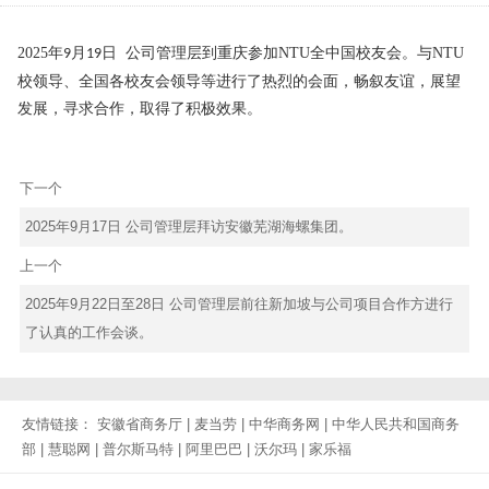
2025
年
月
日
公司管理层到重庆参加
NTU
全中国校友会
。
与
NTU
9
19
校领导、全国各校友会领导等进行了热烈的会面，畅叙友谊，展望
发展，寻求合作，取得了积极效果。
下一个
2025年9月17日 公司管理层拜访安徽芜湖海螺集团。
上一个
2025年9月22日至28日 公司管理层前往新加坡与公司项目合作方进行
了认真的工作会谈。
友情链接：
安徽省商务厅
|
麦当劳
|
中华商务网
|
中华人民共和国商务
部
|
慧聪网
|
普尔斯马特
|
阿里巴巴
|
沃尔玛
|
家乐福