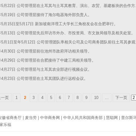
6年5月22日 公司管理层在土耳其与土耳其教育、演出、农贸、基建板块的合作方进行了远程电话会议。
6年5月19日 公司管理层接待了海尔电器海外部负责人。
6年5月15日至5月17日 新加坡南洋理工大学长三角校友会在合肥举行。
6年5月13日 公司管理层先后拜访市外办、市投资局、市文旅局领导及相关处室。
6年5月1日至年5月12日 公司管理团队率相关公司及公司商务团队前往土耳其参观考察及谈判。
6年4月30日 公司管理层前往池州市政府拜访相关领导。
6年4月29日 公司管理层在合肥接待了中建三局相关领导。
6年4月27日 公司管理层与土耳其农业部进行视频会议。
6年4月23日 公司管理层在土耳其团队进行远程会议。
上一页
1
2
3
4
5
6
7
8
9
10
...
下一页
安徽省商务厅
|
麦当劳
|
中华商务网
|
中华人民共和国商务部
|
慧聪网
|
普尔斯
家乐福