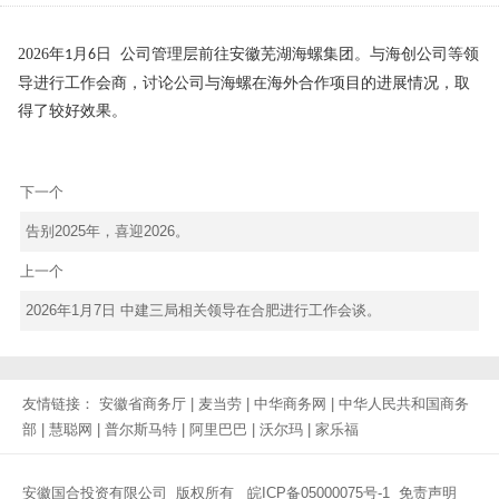
2026
年
月
日
公司管理层前往安徽芜湖海螺集团
。
与海创公司等领
1
6
导进行工作会商
，讨论公司与海螺
在海外合作项目
的
进展情况
，
取
得了较好效果。
下一个
告别2025年，喜迎2026。
上一个
2026年1月7日 中建三局相关领导在合肥进行工作会谈。
友情链接：
安徽省商务厅
|
麦当劳
|
中华商务网
|
中华人民共和国商务
部
|
慧聪网
|
普尔斯马特
|
阿里巴巴
|
沃尔玛
|
家乐福
安徽国合投资有限公司 版权所有
皖ICP备05000075号-1
免责声明