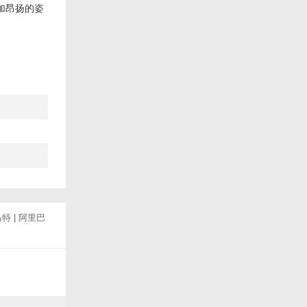
加昂扬的姿
马特
|
阿里巴