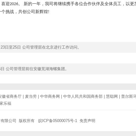
，喜迎
。 新的一年，我司将继续携手各位合作伙伴及全体员工，以更
2026
一个挑战，共创公司新辉煌
!
2月23日至25日 公司管理层在北京进行工作访问。
1月6日 公司管理层前往安徽芜湖海螺集团。
安徽省商务厅
|
麦当劳
|
中华商务网
|
中华人民共和国商务部
|
慧聪网
|
普尔斯
家乐福
资有限公司 版权所有
皖ICP备05000075号-1
免责声明