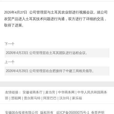
2026
年
月
日
公司管理层与土耳其农业部进行视频会议
。
就公司
4
27
农贸产品进入土耳其技术问题进行沟通，双方进行了详细的交流，
取得了进展。
下一个
2026年4月23日 公司管理层在土耳其团队进行远程会议。
上一个
2026年4月29日 公司管理层在合肥接待了中建三局相关领导。
友情链接：
安徽省商务厅
|
麦当劳
|
中华商务网
|
中华人民共和国商务
部
|
慧聪网
|
普尔斯马特
|
阿里巴巴
|
沃尔玛
|
家乐福
安徽国合投资有限公司 版权所有
皖ICP备05000075号-1
免责声明