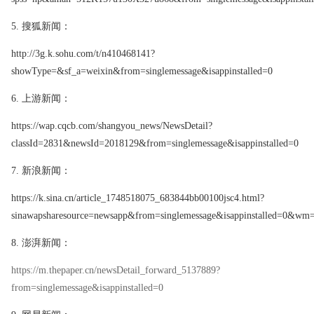
5.
搜狐新闻：
http://3g.k.sohu.com/t/n410468141?
showType=&sf_a=weixin&from=singlemessage&isappinstalled=0
6.
上游新闻：
https://wap.cqcb.com/shangyou_news/NewsDetail?
classId=2831&newsId=2018129&from=singlemessage&isappinstalled=0
7.
新浪新闻：
https://k.sina.cn/article_1748518075_683844bb00100jsc4.html?
sinawapsharesource=newsapp&from=singlemessage&isappinstalled=0&w
8.
澎湃新闻：
https://m.thepaper.cn/newsDetail_forward_5137889?
from=singlemessage&isappinstalled=0