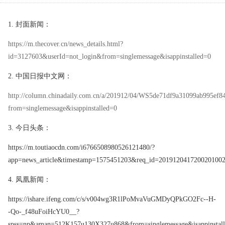
1.
封面新闻：
https://m.thecover.cn/news_details.html?
id=3127603&userId=not_login&from=singlemessage&isappinstalled=0
2.
中国日报中文网：
http://column.chinadaily.com.cn/a/201912/04/WS5de71df9a31099ab995ef8
from=singlemessage&isappinstalled=0
3.
今日头条：
https://m.toutiaocdn.com/i6766508980526121480/?
app=news_article&timestamp=1575451203&req_id=201912041720020100
4.
凤凰新闻：
https://ishare.ifeng.com/c/s/v004wg3R1lPoMvaVuGMDyQPkGO2Fc--H-
-Qo-_f48uFoiHcYU0__?
spss=np&aman=512K157u130X327u868&from=singlemessage&isappinstal