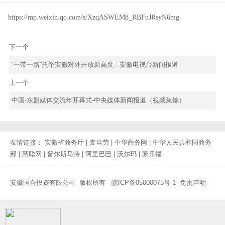
https://mp.weixin.qq.com/s/XzqASWEM8_RBFnJRsyN6mg
下一个
“一带一路”托举安徽对外开放新高度---安徽电视台新闻报道
上一个
中国-东盟媒体交流年开幕式-中央媒体新闻报道（视频集锦）
友情链接：
安徽省商务厅
|
麦当劳
|
中华商务网
|
中华人民共和国商务
部
|
慧聪网
|
普尔斯马特
|
阿里巴巴
|
沃尔玛
|
家乐福
安徽国合投资有限公司 版权所有
皖ICP备05000075号-1
免责声明