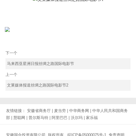
下一个
马来西亚星洲日报丝绸之路国际电影节
上一个
文莱媒体报道丝绸之路国际电影节2
友情链接：
安徽省商务厅
|
麦当劳
|
中华商务网
|
中华人民共和国商务
部
|
慧聪网
|
普尔斯马特
|
阿里巴巴
|
沃尔玛
|
家乐福
安徽国合投资有限公司 版权所有
皖ICP备05000075号-1
免责声明