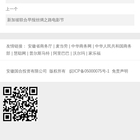
上一个
新加坡联合早报丝绸之路电影节
友情链接：
安徽省商务厅
|
麦当劳
|
中华商务网
|
中华人民共和国商务
部
|
慧聪网
|
普尔斯马特
|
阿里巴巴
|
沃尔玛
|
家乐福
安徽国合投资有限公司 版权所有
皖ICP备05000075号-1
免责声明